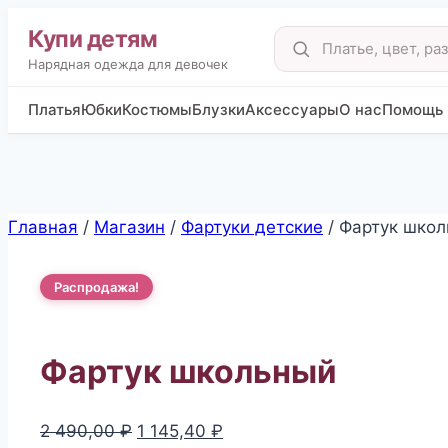
Купи детям
Поиск
товаров
Нарядная одежда для девочек
Платья
Юбки
Костюмы
Блузки
Аксессуары
О нас
Помощь
Перейти
Главная
/
Магазин
/
Фартуки детские
/
Фартук шко
к
содержимому
Распродажа!
Фартук школьный
Первоначальная
Текущая
2 490,00
₽
1 145,40
₽