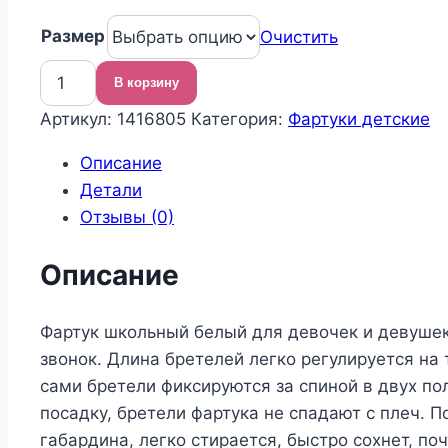
цена
цена:
Размер
составляла
1
Очистить
2
145,40 ₽.
В корзину
490,00 ₽.
Количество
Артикул:
1416805
Категория:
Фартуки детские
товара
Фартук
Описание
школьный
Детали
Отзывы (0)
Описание
Фартук школьный белый для девочек и девушек.
звонок. Длина бретелей легко регулируется на 
сами бретели фиксируются за спиной в двух по
посадку, бретели фартука не спадают с плеч. П
габардина, легко стирается, быстро сохнет, п