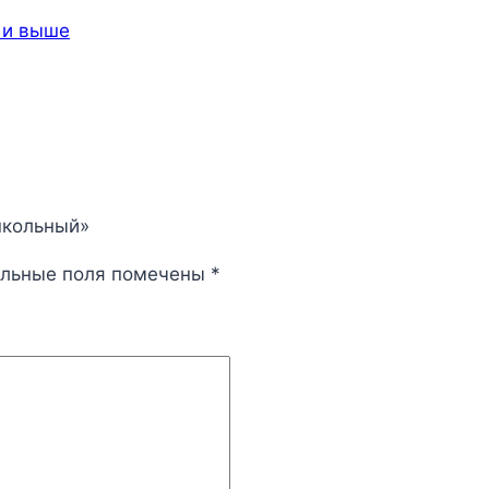
 и выше
школьный»
ельные поля помечены
*