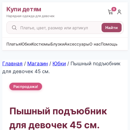
Купи детям
0
Нарядная одежда для девочек
Поиск
Найти
товаров
Платья
Юбки
Костюмы
Блузки
Аксессуары
О нас
Помощь
Перейти
Главная
/
Магазин
/
Юбки
/
Пышный подъюбник
к
для девочек 45 см.
содержимому
Распродажа!
Пышный подъюбник
для девочек 45 см.