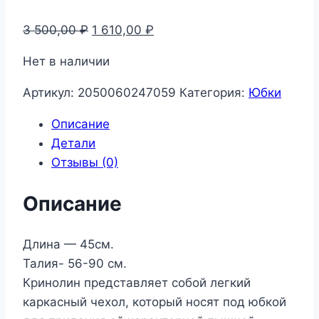
Первоначальная
Текущая
3 500,00
₽
1 610,00
₽
цена
цена:
Нет в наличии
составляла
1
3
610,00 ₽.
Артикул:
2050060247059
Категория:
Юбки
500,00 ₽.
Описание
Детали
Отзывы (0)
Описание
Длина — 45см.
Талия- 56-90 см.
Кринолин представляет собой легкий
каркасный чехол, который носят под юбкой