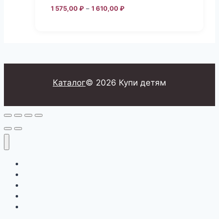
Диапазон
1 575,00
₽
–
1 610,00
₽
цен:
Этот
1
товар
575,00 ₽
–
имеет
1
несколько
610,00 ₽
вариаций.
Каталог
© 2026 Купи детям
Опции
можно
выбрать
на
странице
товара.
Главная
Корзина
Магазин
Мой аккаунт
О нас