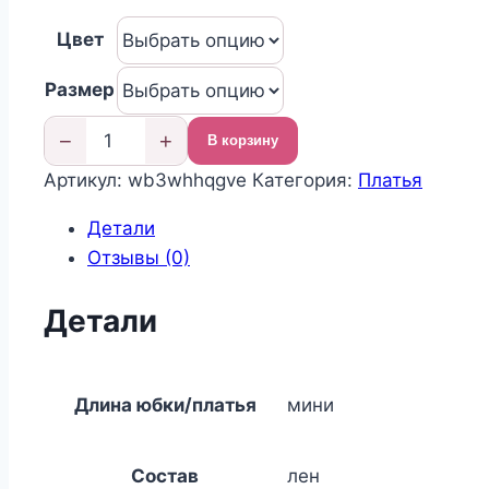
цена
цена:
Цвет
составляла
1
2
125,00 ₽.
Размер
500,00 ₽.
−
+
В корзину
Количество
Артикул:
wb3whhqgve
Категория:
Платья
товара
Платье
Детали
нарядное
Отзывы (0)
детское
летнее
Детали
Длина юбки/платья
мини
Состав
лен