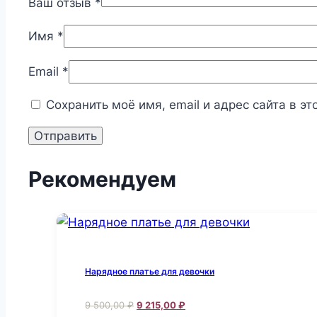
Ваш отзыв
*
Имя
*
Email
*
Сохранить моё имя, email и адрес сайта в 
Рекомендуем
Нарядное платье для девочки
Первоначальная
Текущая
9 500,00
₽
9 215,00
₽
цена
цена: