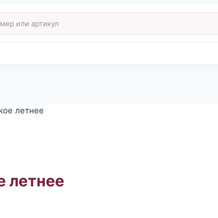
кое летнее
е летнее