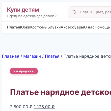
Купи детям
Поиск
товаров
Нарядная одежда для девочек
Платья
Юбки
Костюмы
Блузки
Аксессуары
О нас
Помощь
Перейти
Главная
/
Магазин
/
Платья
/
Платье нарядное детс
к
содержимому
Распродажа!
Платье нарядное детско
Первоначальная
Текущая
2 500,00
₽
1 125,00
₽