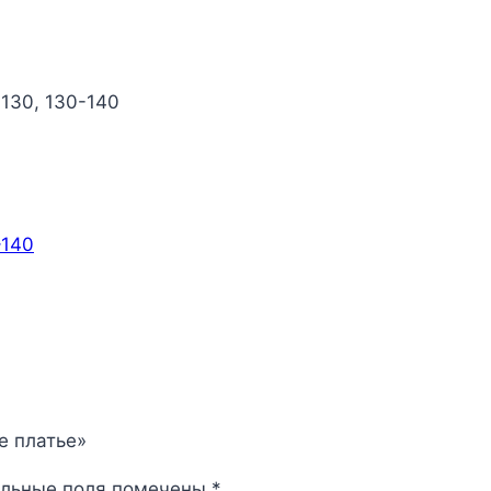
-130, 130-140
–140
е платье»
ельные поля помечены
*