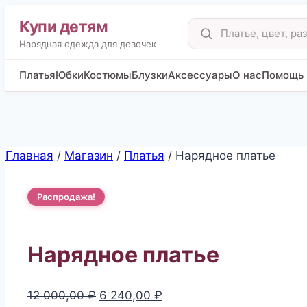
Купи детям
Поиск
товаров
Нарядная одежда для девочек
Платья
Юбки
Костюмы
Блузки
Аксессуары
О нас
Помощь
Перейти
Главная
/
Магазин
/
Платья
/
Нарядное платье
к
содержимому
Распродажа!
Нарядное платье
Первоначальная
Текущая
12 000,00
₽
6 240,00
₽