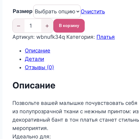
цена
цена:
Размер
составляла
6
Очистить
12
240,00 ₽.
−
+
В корзину
000,00 ₽.
Количество
Артикул:
wbnufk34q
Категория:
Платья
товара
Нарядное
Описание
платье
Детали
Отзывы (0)
Описание
Позвольте вашей малышке почувствовать себя 
из полупрозрачной ткани с нежным принтом: и
декоративный бант в тон платья станет стиль
мероприятия.
Идеально для: