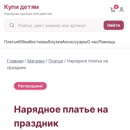
Купи детям
0
Нарядная одежда для девочек
Поиск
Найти
товаров
Платья
Юбки
Костюмы
Блузки
Аксессуары
О нас
Помощь
Перейти
к
Главная
/
Магазин
/
Платья
/
Нарядное платье на
содержимому
праздник
Распродажа!
Нарядное платье на
праздник