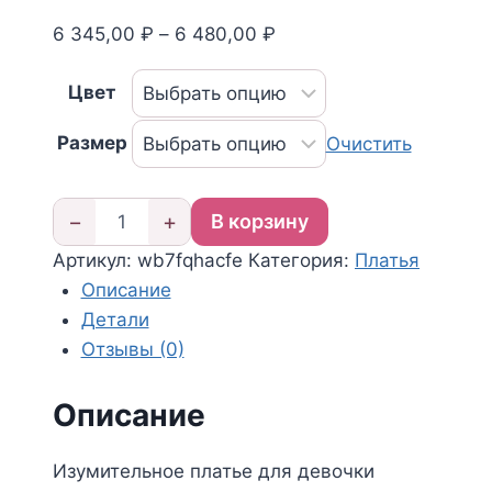
Диапазон
6 345,00
₽
–
6 480,00
₽
цен:
Цвет
6
345,00 ₽
Размер
Очистить
–
6
480,00 ₽
−
+
В корзину
Количество
Артикул:
wb7fqhacfe
Категория:
Платья
товара
Описание
Нарядное
Детали
платье
Отзывы (0)
на
праздник
Описание
Изумительное платье для девочки