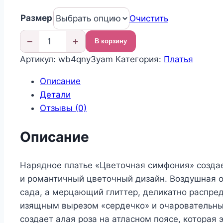
цена
цена:
Размер
составляла
6
Очистить
12
000,00 ₽.
−
+
В корзину
500,00 ₽.
Количество
Артикул:
wb4qny3yam
Категория:
Платья
товара
Нарядное
Описание
платье
Детали
для
Отзывы (0)
девочки
Описание
Нарядное платье «Цветочная симфония» создае
и романтичный цветочный дизайн. Воздушная о
сада, а мерцающий глиттер, деликатно распре
изящным вырезом «сердечко» и очаровательны
создает алая роза на атласном поясе, которая