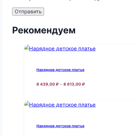
Рекомендуем
Нарядное детское платье
Диапазон
8 439,00
₽
–
8 613,00
₽
цен:
Этот
8
товар
439,00 ₽
–
имеет
8
несколько
613,00 ₽
вариаций.
Нарядное детское платье
Опции