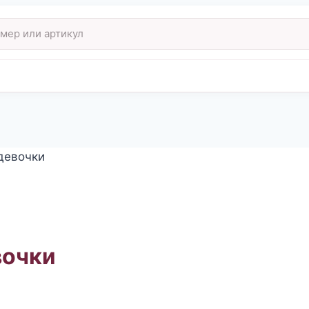
девочки
вочки