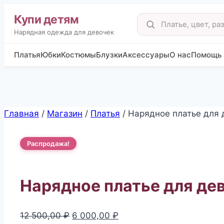
Купи детям
Поиск
товаров
Нарядная одежда для девочек
Платья
Юбки
Костюмы
Блузки
Аксессуары
О нас
Помощь
Перейти
Главная
/
Магазин
/
Платья
/
Нарядное платье для 
к
содержимому
Распродажа!
Нарядное платье для де
Первоначальная
Текущая
12 500,00
₽
6 000,00
₽