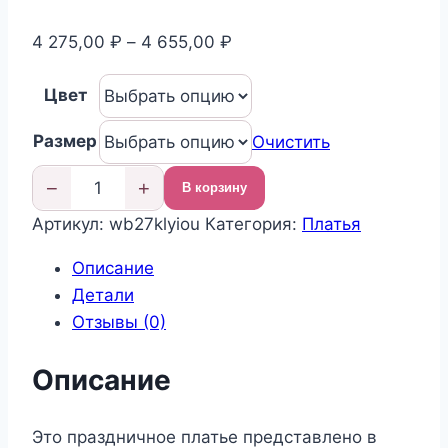
Диапазон
4 275,00
₽
–
4 655,00
₽
цен:
Цвет
4
275,00 ₽
Размер
Очистить
–
4
−
+
В корзину
Количество
655,00 ₽
Артикул:
wb27klyiou
Категория:
Платья
товара
Нарядное
Описание
платье
Детали
для
Отзывы (0)
девочки
Описание
Это праздничное платье представлено в