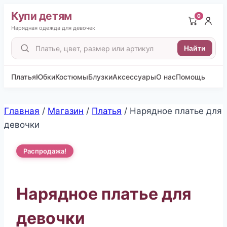
Купи детям
0
Нарядная одежда для девочек
Поиск
Найти
товаров
Платья
Юбки
Костюмы
Блузки
Аксессуары
О нас
Помощь
Перейти
Главная
/
Магазин
/
Платья
/
Нарядное платье для
к
девочки
содержимому
Распродажа!
Нарядное платье для
девочки