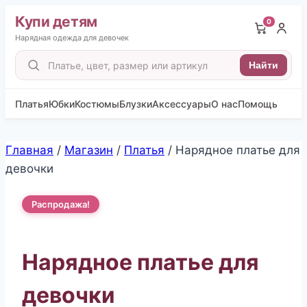
Купи детям
0
Нарядная одежда для девочек
Поиск
Найти
товаров
Платья
Юбки
Костюмы
Блузки
Аксессуары
О нас
Помощь
Перейти
Главная
/
Магазин
/
Платья
/
Нарядное платье для
к
девочки
содержимому
Распродажа!
Нарядное платье для
девочки