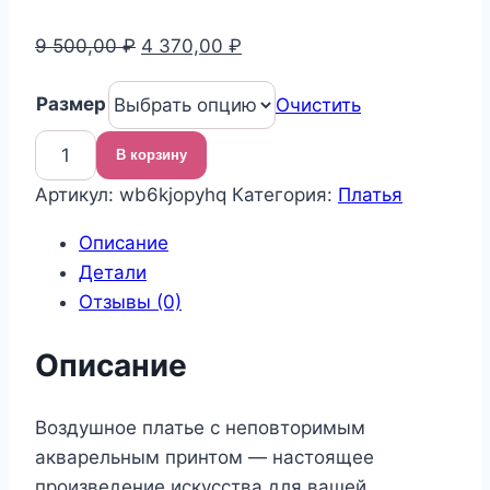
Первоначальная
Текущая
9 500,00
₽
4 370,00
₽
цена
цена:
Размер
составляла
4
Очистить
9
370,00 ₽.
В корзину
500,00 ₽.
Количество
Артикул:
wb6kjopyhq
Категория:
Платья
товара
Нарядное
Описание
платье
Детали
для
Отзывы (0)
девочки
Описание
Воздушное платье с неповторимым
акварельным принтом — настоящее
произведение искусства для вашей