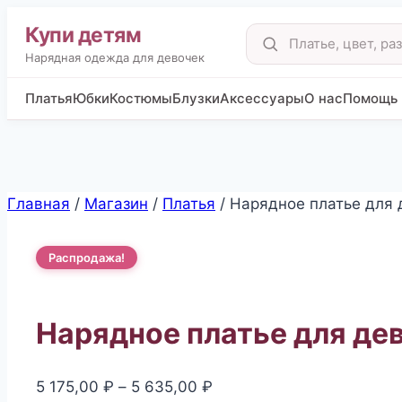
Купи детям
Поиск
товаров
Нарядная одежда для девочек
Платья
Юбки
Костюмы
Блузки
Аксессуары
О нас
Помощь
Перейти
Главная
/
Магазин
/
Платья
/
Нарядное платье для 
к
содержимому
Распродажа!
Нарядное платье для де
Диапазон
5 175,00
₽
–
5 635,00
₽