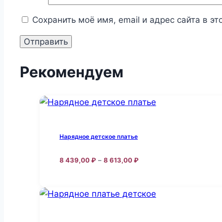
Сохранить моё имя, email и адрес сайта в 
Рекомендуем
Нарядное детское платье
Диапазон
8 439,00
₽
–
8 613,00
₽
цен:
Этот
8
товар
439,00 ₽
–
имеет
8
несколько
613,00 ₽