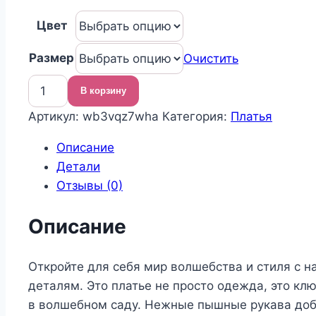
цен:
Цвет
5
175,00 ₽
Размер
Очистить
–
5
В корзину
Количество
635,00 ₽
Артикул:
wb3vqz7wha
Категория:
Платья
товара
Нарядное
Описание
платье
Детали
для
Отзывы (0)
девочки
Описание
Откройте для себя мир волшебства и стиля с н
деталям. Это платье не просто одежда, это кл
в волшебном саду. Нежные пышные рукава доба