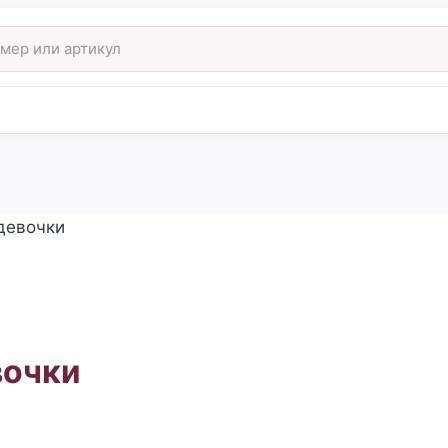
девочки
вочки