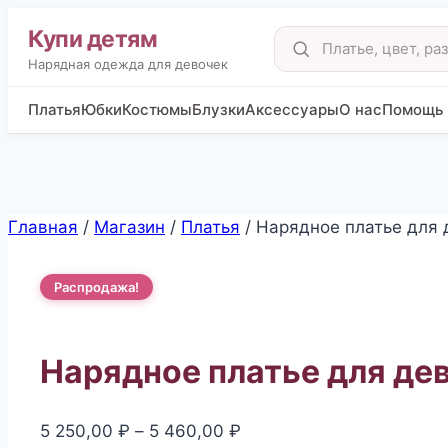
Купи детям
Поиск
товаров
Нарядная одежда для девочек
Платья
Юбки
Костюмы
Блузки
Аксессуары
О нас
Помощь
Перейти
Главная
/
Магазин
/
Платья
/
Нарядное платье для 
к
содержимому
Распродажа!
Нарядное платье для де
Диапазон
5 250,00
₽
–
5 460,00
₽