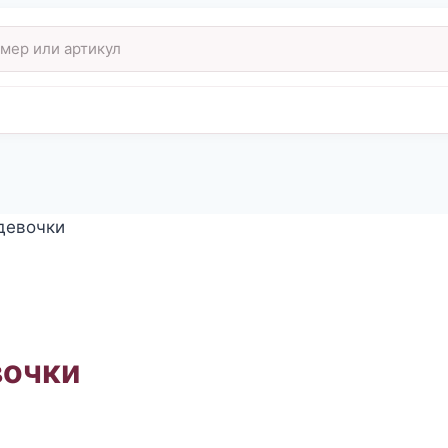
девочки
вочки