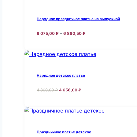
Нарядное праздничное платье на выпускной
Диапазон
6 075,00
₽
–
6 880,50
₽
цен:
Этот
6
товар
075,00 ₽
–
имеет
6
несколько
880,50 ₽
вариаций.
Нарядное детское платье
Опции
Первоначальная
Текущая
можно
4 800,00
₽
4 656,00
₽
цена
цена:
Этот
выбрать
составляла
4
товар
на
4
656,00 ₽.
800,00 ₽.
имеет
странице
несколько
товара.
вариаций.
Праздничное платье детское