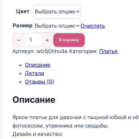
цен:
Цвет
5
250,00 ₽
Размер
Очистить
–
5
−
+
В корзину
Количество
460,00 ₽
Артикул:
wb5j0hhu4e
Категория:
Платья
товара
Нарядное
Описание
платье
Детали
для
Отзывы (0)
девочки
Описание
Яркое платье для девочки с пышной юбкой и о
фотосессии, утренника или свадьбы.
Дизайн и качество: