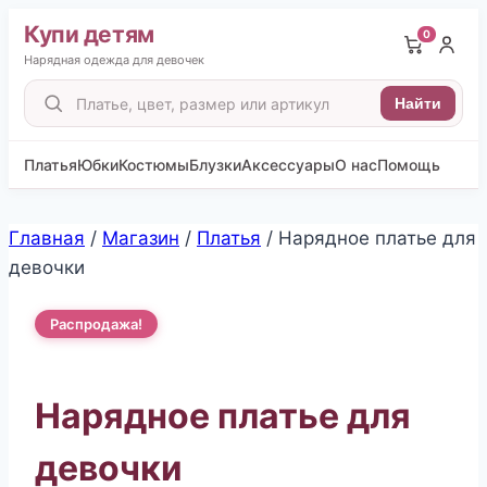
Купи детям
0
Нарядная одежда для девочек
Поиск
Найти
товаров
Платья
Юбки
Костюмы
Блузки
Аксессуары
О нас
Помощь
Перейти
Главная
/
Магазин
/
Платья
/
Нарядное платье для
к
девочки
содержимому
Распродажа!
Нарядное платье для
девочки