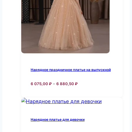
можно
выбрать
на
странице
товара.
Нарядное праздничное платье на выпускной
Диапазон
6 075,00
₽
–
6 880,50
₽
цен:
Этот
6
товар
075,00 ₽
–
имеет
6
несколько
880,50 ₽
Нарядное платье для девочки
вариаций.
Опции