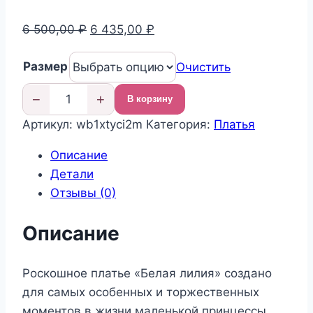
Первоначальная
Текущая
6 500,00
₽
6 435,00
₽
цена
цена:
Размер
составляла
6
Очистить
6
435,00 ₽.
−
+
В корзину
500,00 ₽.
Количество
Артикул:
wb1xtyci2m
Категория:
Платья
товара
Нарядное
Описание
платье
Детали
для
Отзывы (0)
девочки
Описание
Роскошное платье «Белая лилия» создано
для самых особенных и торжественных
моментов в жизни маленькой принцессы.