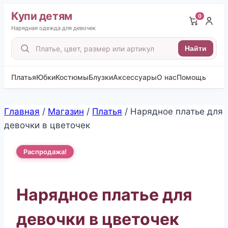
Купи детям
0
Нарядная одежда для девочек
Поиск
Найти
товаров
Платья
Юбки
Костюмы
Блузки
Аксессуары
О нас
Помощь
Перейти
Главная
/
Магазин
/
Платья
/
Нарядное платье для
к
девочки в цветочек
содержимому
Распродажа!
Нарядное платье для
девочки в цветочек