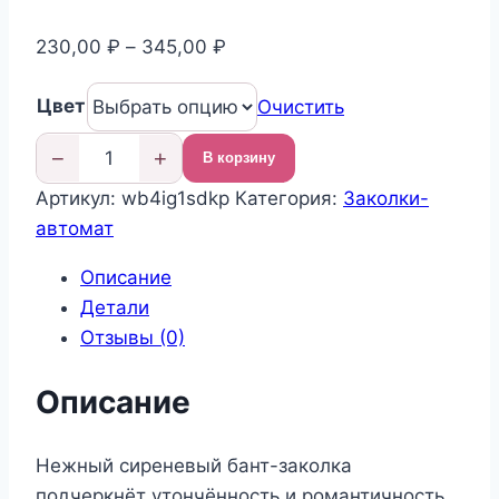
Диапазон
230,00
₽
–
345,00
₽
цен:
Цвет
230,00 ₽
Очистить
–
−
+
В корзину
345,00 ₽
Количество
Артикул:
wb4ig1sdkp
Категория:
Заколки-
товара
автомат
Бант
для
Описание
волос
Детали
на
Отзывы (0)
заколке-
автомат
Описание
Нежный сиреневый бант-заколка
подчеркнёт утончённость и романтичность