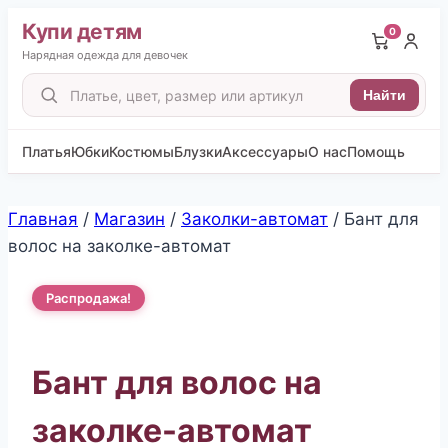
Купи детям
0
Нарядная одежда для девочек
Поиск
Найти
товаров
Платья
Юбки
Костюмы
Блузки
Аксессуары
О нас
Помощь
Перейти
Главная
/
Магазин
/
Заколки-автомат
/
Бант для
к
волос на заколке-автомат
содержимому
Распродажа!
Бант для волос на
заколке-автомат