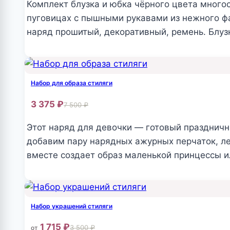
Опции
Комплект блузка и юбка чёрного цвета многос
можно
пуговицах с пышными рукавами из нежного фа
выбрать
наряд прошитый, декоративный, ремень. Блузк
на
Этот
странице
товар
товара.
имеет
Набор для образа стиляги
несколько
3 375
₽
7 500
₽
вариаций.
Опции
Этот наряд для девочки — готовый праздничны
можно
добавим пару нарядных ажурных перчаток, лег
выбрать
вместе создает образ маленькой принцессы и
на
Этот
странице
товар
товара.
имеет
Набор украшений стиляги
несколько
1 715
₽
3 500
₽
от