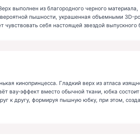
ерх выполнен из благородного черного материала,
евероятной пышности, украшенная объемными 3D-ро
т чувствовать себя настоящей звездой выпускного 
нькая кинопринцесса. Гладкий верх из атласа изящн
аёт вау‑эффект вместо обычной ткани, юбка состоит
уг к другу, формируя пышную юбку, при этом, созд