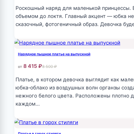
Опции
Роскошный наряд для маленькой принцессы. В
можно
объемом до локтя. Главный акцент — юбка н
выбрать
сказочный, фотогеничный образ. Девочка буде
на
Этот
странице
товар
товара.
имеет
Нарядное пышное платье на выпускной
несколько
8 415
₽
8 500
₽
от
вариаций.
Опции
Платье, в котором девочка выглядит как мале
можно
юбка‑облако из воздушных волн органзы созд
выбрать
нежного белого цвета. Расположены плотно др
на
каждом…
странице
Этот
товара.
товар
имеет
Платье в горох стиляги