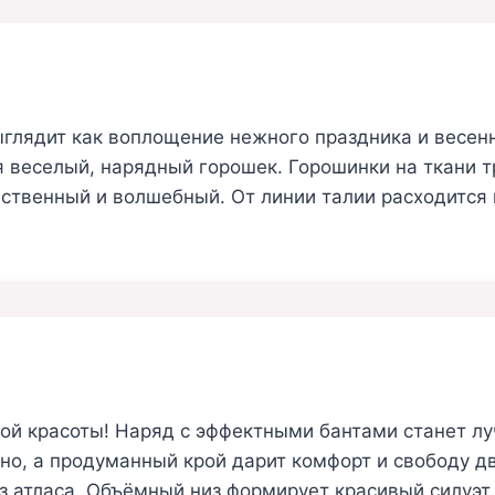
лядит как воплощение нежного праздника и весенне
 веселый, нарядный горошек. Горошинки на ткани т
ественный и волшебный. От линии талии расходится
ной красоты! Наряд с эффектными бантами станет 
но, а продуманный крой дарит комфорт и свободу дв
 атласа. Объёмный низ формирует красивый силуэт