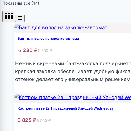
Показаны все (14)
Бант для волос на заколке-автомат
230
₽
2 300
₽
от
Нежный сиреневый бант-заколка подчеркнёт у
крепкая заколка обеспечивает удобную фикса
оттенок делает его универсальным решением к
Этот
товар
имеет
Костюм платье 2в 1 праздничный Уэнсдей Wednesday
несколько
3 825
₽
8 500
₽
вариаций.