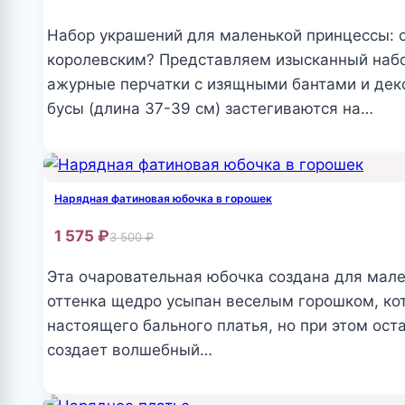
вариаций.
Опции
Набор украшений для маленькой принцессы: с
можно
королевским? Представляем изысканный набор
выбрать
ажурные перчатки с изящными бантами и дек
на
бусы (длина 37-39 см) застегиваются на…
странице
Этот
товара.
товар
имеет
Нарядная фатиновая юбочка в горошек
несколько
1 575
₽
3 500
₽
вариаций.
Опции
Эта очаровательная юбочка создана для мал
можно
оттенка щедро усыпан веселым горошком, кот
выбрать
настоящего бального платья, но при этом ост
на
создает волшебный…
странице
Этот
товара.