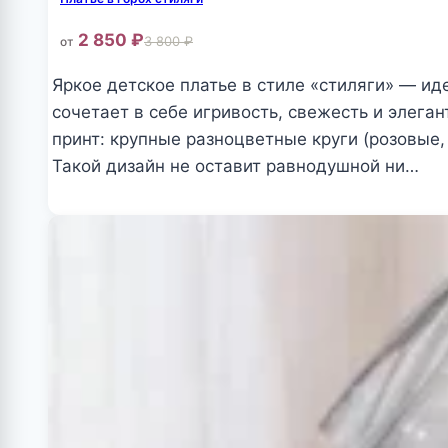
несколько
2 850
₽
3 800
₽
от
вариаций.
Опции
Яркое детское платье в стиле «стиляги» — и
можно
сочетает в себе игривость, свежесть и элег
выбрать
принт: крупные разноцветные круги (розовы
на
Такой дизайн не оставит равнодушной ни…
странице
Этот
товара.
товар
имеет
несколько
вариаций.
Опции
можно
выбрать
на