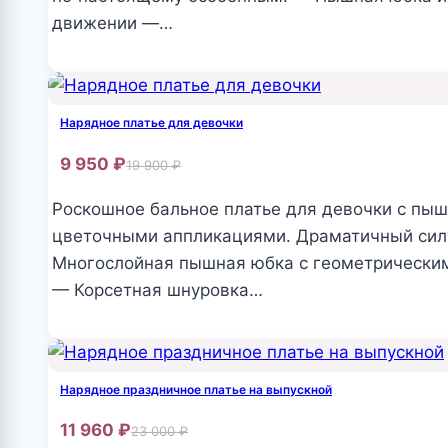
на
движении —…
странице
Этот
товара.
товар
имеет
Нарядное платье для девочки
несколько
9 950
₽
19 900
₽
вариаций.
Опции
Роскошное бальное платье для девочки с пы
можно
цветочными аппликациями. Драматичный силу
выбрать
Многослойная пышная юбка с геометрически
на
— Корсетная шнуровка…
странице
Этот
товара.
товар
имеет
Нарядное праздничное платье на выпускной
несколько
11 960
₽
23 000
₽
вариаций.