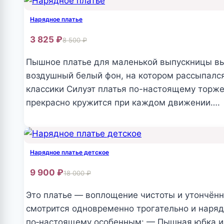
товар
имеет
Нарядное платье
несколько
3 825
₽
8 500
₽
вариаций.
Опции
Пышное платье для маленькой выпускницы выг
можно
воздушный белый фон, на котором рассыпался
выбрать
классики Силуэт платья по-настоящему торж
на
прекрасно кружится при каждом движении….
странице
Этот
товара.
товар
имеет
Нарядное платье детское
несколько
9 900
₽
18 000
₽
вариаций.
Опции
Это платье — воплощение чистоты и утончён
можно
смотрится одновременно трогательно и наряд
выбрать
по‑настоящему особенным: — Пышная юбка из