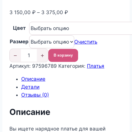
Диапазон
3 150,00
₽
–
3 375,00
₽
цен:
Цвет
3
150,00 ₽
Размер
Очистить
–
3
−
+
В корзину
Количество
375,00 ₽
Артикул:
97596789
Категория:
Платья
товара
Пышное
Описание
нарядное
Детали
платье
Отзывы (0)
для
девочки
Описание
Вы ищете нарядное платье для вашей