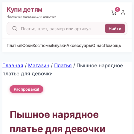
Купи детям
0
Нарядная одежда для девочек
Поиск
Найти
товаров
Платья
Юбки
Костюмы
Блузки
Аксессуары
О нас
Помощь
Перейти
Главная
/
Магазин
/
Платья
/
Пышное нарядное
к
платье для девочки
содержимому
Распродажа!
Пышное нарядное
платье для девочки