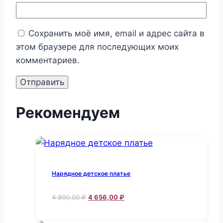
Сохранить моё имя, email и адрес сайта в
этом браузере для последующих моих
комментариев.
Рекомендуем
Нарядное детское платье
Первоначальная
Текущая
4 800,00
₽
4 656,00
₽
цена
цена:
Этот
составляла
4