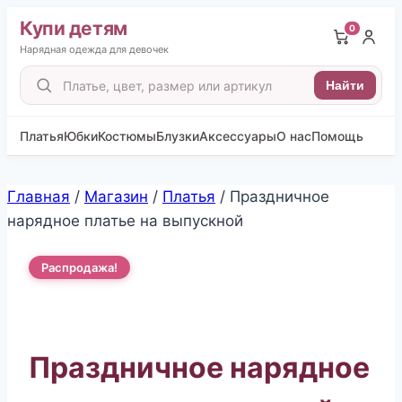
Купи детям
0
Нарядная одежда для девочек
Поиск
Найти
товаров
Платья
Юбки
Костюмы
Блузки
Аксессуары
О нас
Помощь
Перейти
Главная
/
Магазин
/
Платья
/
Праздничное
к
нарядное платье на выпускной
содержимому
Распродажа!
Праздничное нарядное