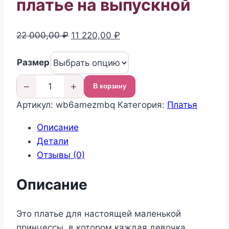
платье на выпускной
Первоначальная
Текущая
22 000,00
₽
11 220,00
₽
цена
цена:
Размер
составляла
11
22
220,00 ₽.
−
+
В корзину
000,00 ₽.
Количество
Артикул:
wb6amezmbq
Категория:
Платья
товара
Праздничное
Описание
нарядное
Детали
платье
Отзывы (0)
на
выпускной
Описание
Это платье для настоящей маленькой
принцессы, в котором каждая девочка