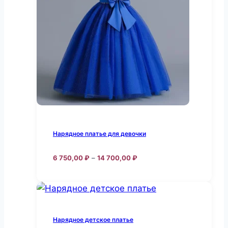
Нарядное платье для девочки
Диапазон
6 750,00
₽
–
14 700,00
₽
цен:
Этот
6
товар
750,00 ₽
–
имеет
14
несколько
700,00 ₽
Нарядное детское платье
вариаций.