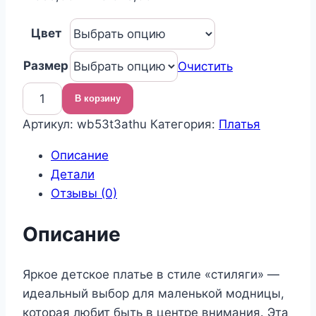
цен:
Цвет
4
655,00 ₽
Размер
Очистить
–
6
В корзину
Количество
075,00 ₽
Артикул:
wb53t3athu
Категория:
Платья
товара
Платье
Описание
в
Детали
горох
Отзывы (0)
стиляги
Описание
Яркое детское платье в стиле «стиляги» —
идеальный выбор для маленькой модницы,
которая любит быть в центре внимания. Эта