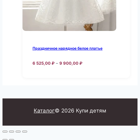
странице
товара.
Праздничное нарядное белое платье
Диапазон
6 525,00
₽
–
9 900,00
₽
цен:
Этот
6
товар
525,00 ₽
–
имеет
9
несколько
900,00 ₽
вариаций.
Каталог
© 2026 Купи детям
Опции
можно
выбрать
на