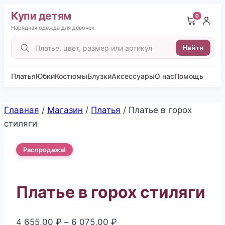
Купи детям
0
Нарядная одежда для девочек
Поиск
Найти
товаров
Платья
Юбки
Костюмы
Блузки
Аксессуары
О нас
Помощь
Перейти
Главная
/
Магазин
/
Платья
/
Платье в горох
к
стиляги
содержимому
Распродажа!
Платье в горох стиляги
Диапазон
4 655,00
₽
–
6 075,00
₽