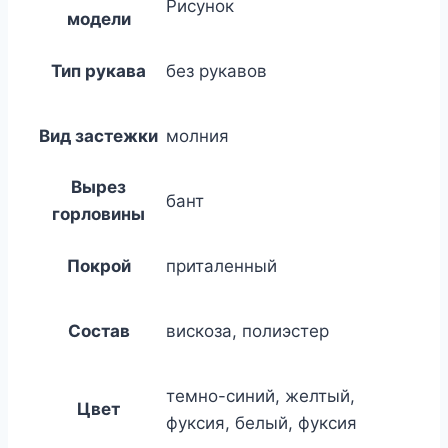
Рисунок
модели
Тип рукава
без рукавов
Вид застежки
молния
Вырез
бант
горловины
Покрой
приталенный
Состав
вискоза, полиэстeр
темно-синий, желтый,
Цвет
фуксия, белый, фуксия