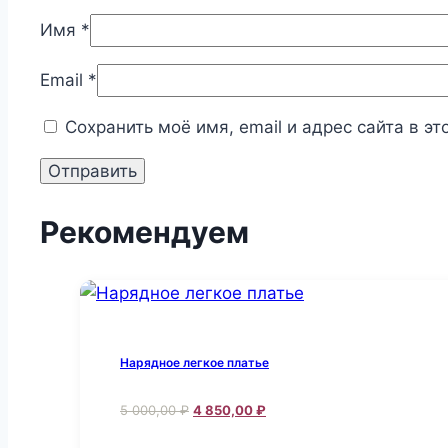
Имя
*
Email
*
Сохранить моё имя, email и адрес сайта в 
Рекомендуем
Нарядное легкое платье
Первоначальная
Текущая
5 000,00
₽
4 850,00
₽
цена
цена:
Этот
составляла
4