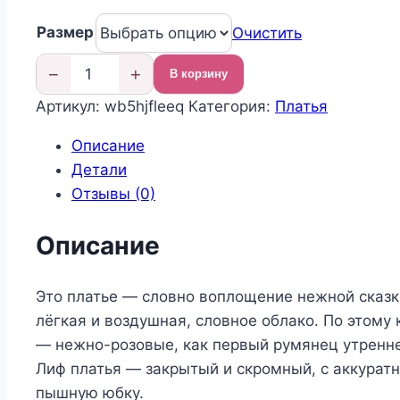
цена
цена:
Размер
составляла
7
Очистить
19
030,00 ₽.
−
+
В корзину
000,00 ₽.
Количество
Артикул:
wb5hjfleeq
Категория:
Платья
товара
Нарядное
Описание
праздничное
Детали
платье
Отзывы (0)
на
выпускной
Описание
в
детский
Это платье — словно воплощение нежной сказки
сад
лёгкая и воздушная, словное облако. По этом
— нежно-розовые, как первый румянец утренне
Лиф платья — закрытый и скромный, с аккуратн
пышную юбку.