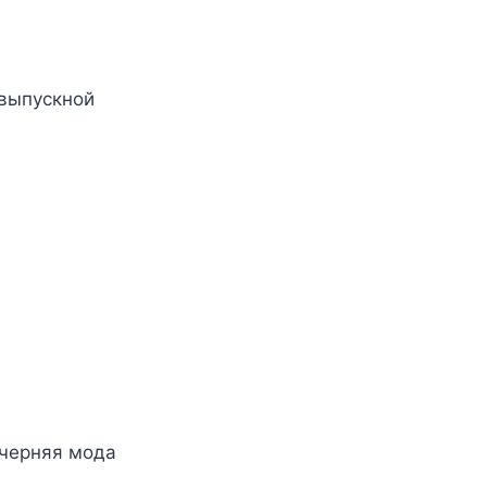
 выпускной
ечерняя мода