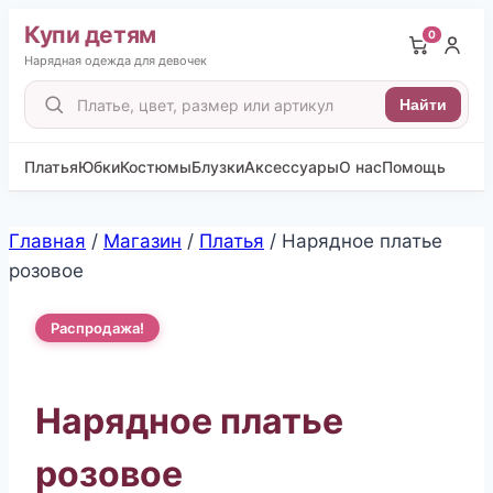
Купи детям
0
Нарядная одежда для девочек
Поиск
Найти
товаров
Платья
Юбки
Костюмы
Блузки
Аксессуары
О нас
Помощь
Перейти
Главная
/
Магазин
/
Платья
/
Нарядное платье
к
розовое
содержимому
Распродажа!
Нарядное платье
розовое