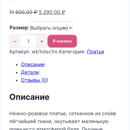
Первоначальная
Текущая
11 500,00
₽
5 290,00
₽
цена
цена:
Размер
составляла
5
11
290,00 ₽.
−
+
В корзину
500,00 ₽.
Количество
Артикул:
wb1otsc1ni
Категория:
Платья
товара
Нарядное
Описание
платье
Детали
розовое
Отзывы (0)
Описание
Нежно-розовое платье, сотканное из слоёв
лёгчайшей ткани, окутывает маленькую
принцессу атмосферой бала. Пышные