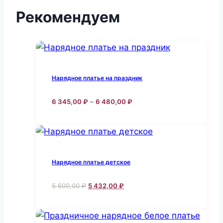
Рекомендуем
Нарядное платье на праздник
Диапазон
6 345,00
₽
–
6 480,00
₽
цен:
Этот
6
товар
345,00 ₽
–
имеет
6
несколько
480,00 ₽
Нарядное платье детское
вариаций.
Опции
Первоначальная
Текущая
5 600,00
₽
5 432,00
₽
цена
цена:
можно
Этот
составляла
5
выбрать
товар
5
432,00 ₽.
на