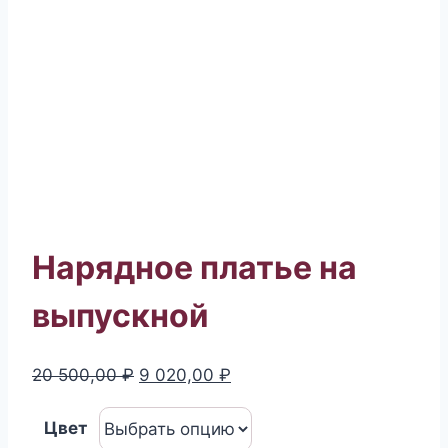
Нарядное платье на
выпускной
Первоначальная
Текущая
20 500,00
₽
9 020,00
₽
цена
цена:
Цвет
составляла
9