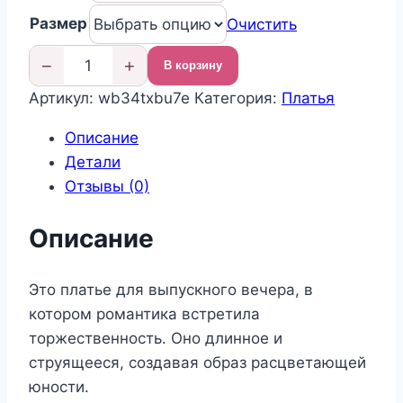
20
020,00 ₽.
Размер
Очистить
500,00 ₽.
−
+
В корзину
Количество
Артикул:
wb34txbu7e
Категория:
Платья
товара
Нарядное
Описание
платье
Детали
на
Отзывы (0)
выпускной
Описание
Это платье для выпускного вечера, в
котором романтика встретила
торжественность. Оно длинное и
струящееся, создавая образ расцветающей
юности.