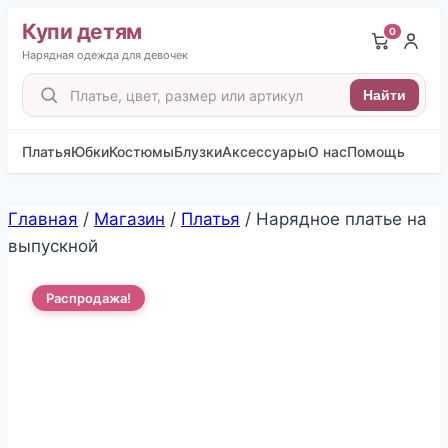
Купи детям
0
Нарядная одежда для девочек
Поиск
Найти
товаров
Платья
Юбки
Костюмы
Блузки
Аксессуары
О нас
Помощь
Перейти
Главная
/
Магазин
/
Платья
/
Нарядное платье на
к
выпускной
содержимому
Распродажа!