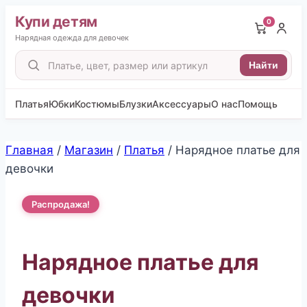
Купи детям
0
Нарядная одежда для девочек
Поиск
Найти
товаров
Платья
Юбки
Костюмы
Блузки
Аксессуары
О нас
Помощь
Перейти
Главная
/
Магазин
/
Платья
/
Нарядное платье для
к
девочки
содержимому
Распродажа!
Нарядное платье для
девочки