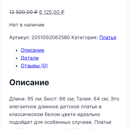
Первоначальная
Текущая
12 500,00
₽
6 125,00
₽
цена
цена:
Нет в наличии
составляла
6
12
125,00 ₽.
Артикул:
2051092062580
Категория:
Платья
500,00 ₽.
Описание
Детали
Отзывы (0)
Описание
Длина: 95 см; Бюст: 66 см; Талия: 64 см; Это
элегантное длинное детское платье в
классическом белом цвете идеально
подойдет для особенных случаев. Платье