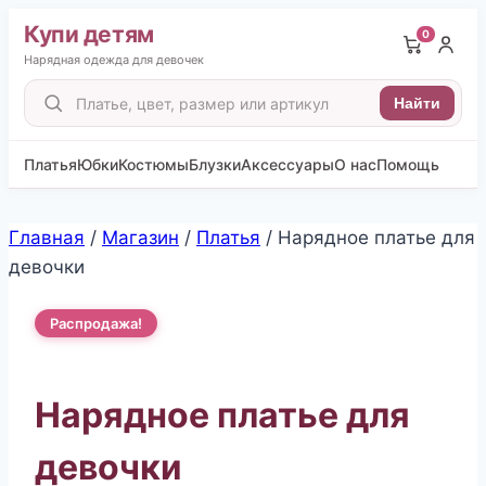
Купи детям
0
Нарядная одежда для девочек
Поиск
Найти
товаров
Платья
Юбки
Костюмы
Блузки
Аксессуары
О нас
Помощь
Перейти
Главная
/
Магазин
/
Платья
/
Нарядное платье для
к
девочки
содержимому
Распродажа!
Нарядное платье для
девочки