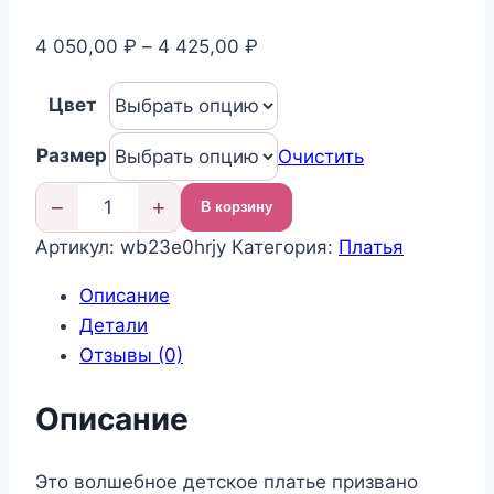
Диапазон
4 050,00
₽
–
4 425,00
₽
цен:
Цвет
4
050,00 ₽
Размер
Очистить
–
4
−
+
В корзину
Количество
425,00 ₽
Артикул:
wb23e0hrjy
Категория:
Платья
товара
Нарядное
Описание
платье
Детали
для
Отзывы (0)
девочки
Описание
Это волшебное детское платье призвано