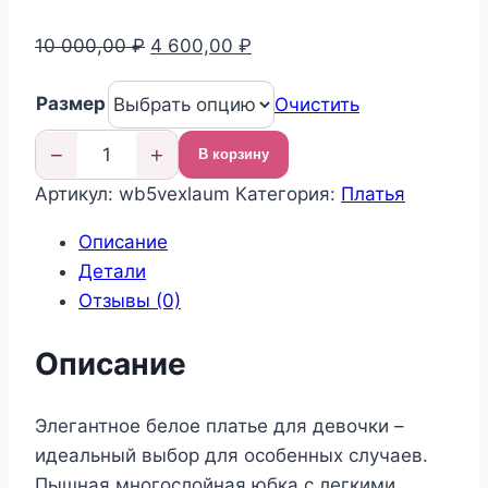
Первоначальная
Текущая
10 000,00
₽
4 600,00
₽
цена
цена:
Размер
составляла
4
Очистить
10
600,00 ₽.
−
+
В корзину
000,00 ₽.
Количество
Артикул:
wb5vexlaum
Категория:
Платья
товара
Нарядное
Описание
платье
Детали
для
Отзывы (0)
девочки
Описание
Элегантное белое платье для девочки –
идеальный выбор для особенных случаев.
Пышная многослойная юбка с легкими