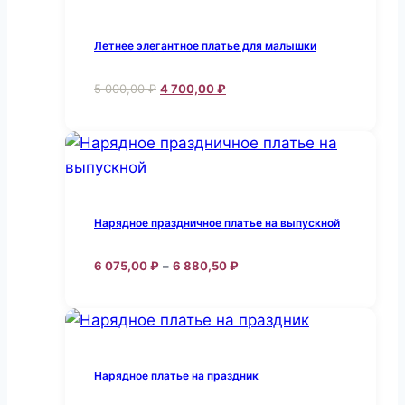
Летнее элегантное платье для малышки
Первоначальная
Текущая
5 000,00
₽
4 700,00
₽
цена
цена:
Этот
составляла
4
товар
5
700,00 ₽.
000,00 ₽.
имеет
несколько
вариаций.
Нарядное праздничное платье на выпускной
Опции
можно
Диапазон
6 075,00
₽
–
6 880,50
₽
цен:
выбрать
Этот
6
на
товар
075,00 ₽
странице
–
имеет
6
товара.
несколько
880,50 ₽
Нарядное платье на праздник
вариаций.