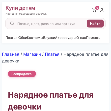
Купи детям
0
Нарядная одежда для девочек
Поиск
Найти
товаров
Платья
Юбки
Костюмы
Блузки
Аксессуары
О нас
Помощь
Перейти
Главная
/
Магазин
/
Платья
/
Нарядное платье для
к
девочки
содержимому
Распродажа!
Нарядное платье для
девочки