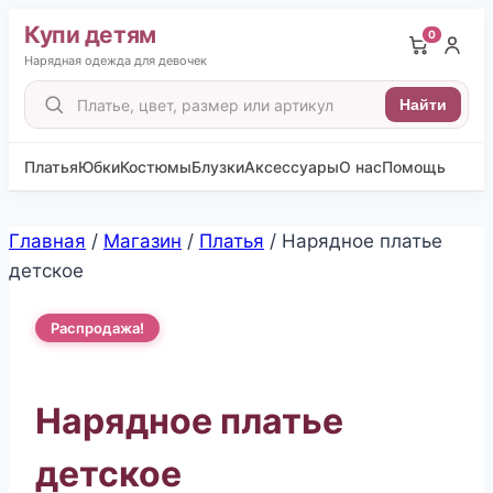
Купи детям
0
Нарядная одежда для девочек
Поиск
Найти
товаров
Платья
Юбки
Костюмы
Блузки
Аксессуары
О нас
Помощь
Перейти
Главная
/
Магазин
/
Платья
/
Нарядное платье
к
детское
содержимому
Распродажа!
Нарядное платье
детское