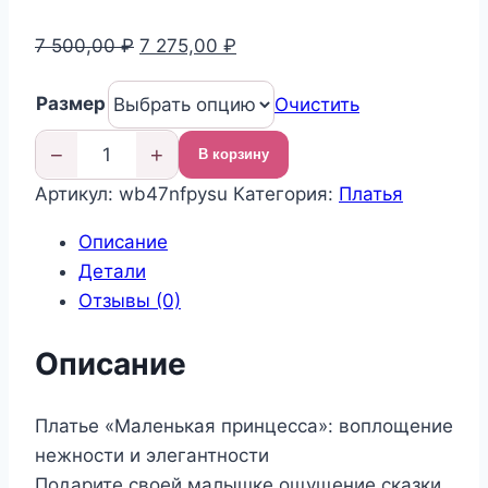
Первоначальная
Текущая
7 500,00
₽
7 275,00
₽
цена
цена:
Размер
составляла
7
Очистить
7
275,00 ₽.
−
+
В корзину
500,00 ₽.
Количество
Артикул:
wb47nfpysu
Категория:
Платья
товара
Нарядное
Описание
платье
Детали
детское
Отзывы (0)
Описание
Платье «Маленькая принцесса»: воплощение
нежности и элегантности
Подарите своей малышке ощущение сказки