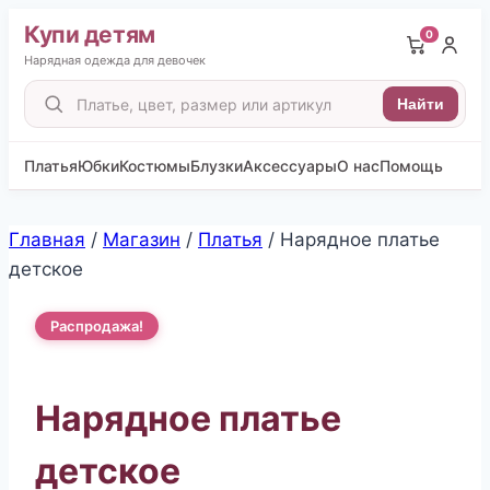
Купи детям
0
Нарядная одежда для девочек
Поиск
Найти
товаров
Платья
Юбки
Костюмы
Блузки
Аксессуары
О нас
Помощь
Перейти
Главная
/
Магазин
/
Платья
/
Нарядное платье
к
детское
содержимому
Распродажа!
Нарядное платье
детское