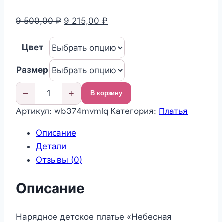
Первоначальная
Текущая
9 500,00
₽
9 215,00
₽
цена
цена:
Цвет
составляла
9
9
215,00 ₽.
Размер
500,00 ₽.
−
+
В корзину
Количество
Артикул:
wb374mvmlq
Категория:
Платья
товара
Нарядное
Описание
платье
Детали
детское
Отзывы (0)
Описание
Нарядное детское платье «Небесная