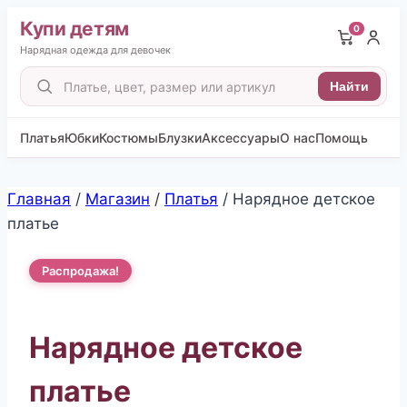
Купи детям
0
Нарядная одежда для девочек
Поиск
Найти
товаров
Платья
Юбки
Костюмы
Блузки
Аксессуары
О нас
Помощь
Перейти
Главная
/
Магазин
/
Платья
/
Нарядное детское
к
платье
содержимому
Распродажа!
Нарядное детское
платье