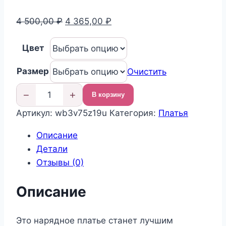
Первоначальная
Текущая
4 500,00
₽
4 365,00
₽
цена
цена:
Цвет
составляла
4
4
365,00 ₽.
Размер
Очистить
500,00 ₽.
−
+
В корзину
Количество
Артикул:
wb3v75z19u
Категория:
Платья
товара
Нарядное
Описание
детское
Детали
платье
Отзывы (0)
Описание
Это нарядное платье станет лучшим